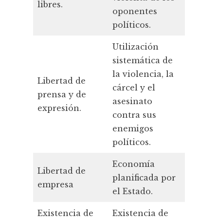
libres.
oponentes
oponen
políticos.
polític
Utilización
Utiliza
sistemática de
sistemá
la violencia, la
la viole
Libertad de
cárcel y el
cárcel y
prensa y de
asesinato
asesina
expresión.
contra sus
contra 
enemigos
enemig
políticos.
político
Economía
Econom
Libertad de
planificada por
planifi
empresa
el Estado.
el Estad
Existencia de
Existencia de
Ausenc