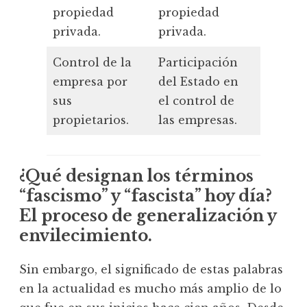
propiedad
propiedad
propie
privada.
privada.
privada
Control de la
Participación
Expropi
empresa por
del Estado en
naciona
sus
el control de
de las
propietarios.
las empresas.
empresa
¿Qué designan los términos
“fascismo” y “fascista” hoy día?
El proceso de generalización y
envilecimiento.
Sin embargo, el significado de estas palabras
en la actualidad es mucho más amplio de lo