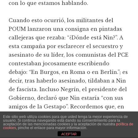
con lo que estamos hablando.
Cuando esto ocurrió, los militantes del
POUM lanzaron una consigna en pintadas
callejeras que rezaba: “¿Dónde está Nin?”. A
esta campaña por esclarecer el secuestro y
asesinato de su líder, los comunistas del PCE
contestaban jocosamente escribiendo
debajo: “En Burgos, en Roma o en Berlín.”; es
decir, tras haberlo asesinado, tildaban a Nin
de fascista. Incluso Negrín, el presidente del
Gobierno, declaró que Nin estaría “con sus
amigos de la Gestapo”. Recordemos que, en
esos mismos momentos, era el propio Stalin
Este sitio web utiliza cookies para que usted tenga la mejor experiencia de
usuario. Si continúa navegando está dando su consentimiento para la
quien se disponía realmente a negociar con
aceptación de las mencionadas cookies y la aceptación de nuestra
política de
cookies
, pinche el enlace para mayor información.
los nazis un pacto que suponía la
ACEPTAR