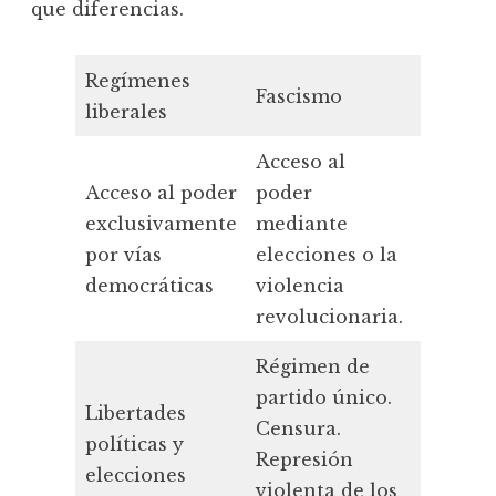
que diferencias.
Regímenes
Fascismo
Comun
liberales
Acceso al
Acceso 
Acceso al poder
poder
median
exclusivamente
mediante
eleccio
por vías
elecciones o la
violenc
democráticas
violencia
revoluc
revolucionaria.
Régimen de
Régime
partido único.
partido
Libertades
Censura.
Censur
políticas y
Represión
Repres
elecciones
violenta de los
violent