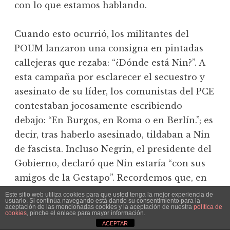
con lo que estamos hablando.
Cuando esto ocurrió, los militantes del
POUM lanzaron una consigna en pintadas
callejeras que rezaba: “¿Dónde está Nin?”. A
esta campaña por esclarecer el secuestro y
asesinato de su líder, los comunistas del PCE
contestaban jocosamente escribiendo
debajo: “En Burgos, en Roma o en Berlín.”; es
decir, tras haberlo asesinado, tildaban a Nin
de fascista. Incluso Negrín, el presidente del
Gobierno, declaró que Nin estaría “con sus
amigos de la Gestapo”. Recordemos que, en
esos mismos momentos, era el propio Stalin
Este sitio web utiliza cookies para que usted tenga la mejor experiencia de
usuario. Si continúa navegando está dando su consentimiento para la
quien se disponía realmente a negociar con
aceptación de las mencionadas cookies y la aceptación de nuestra
política de
cookies
, pinche el enlace para mayor información.
los nazis un pacto que suponía la
ACEPTAR