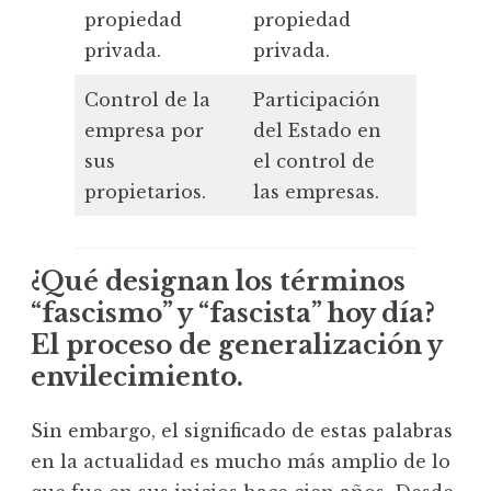
propiedad
propiedad
propie
privada.
privada.
privada
Control de la
Participación
Expropi
empresa por
del Estado en
naciona
sus
el control de
de las
propietarios.
las empresas.
empresa
¿Qué designan los términos
“fascismo” y “fascista” hoy día?
El proceso de generalización y
envilecimiento.
Sin embargo, el significado de estas palabras
en la actualidad es mucho más amplio de lo