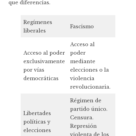
que diferencias.
Regímenes
Fascismo
Comun
liberales
Acceso al
Acceso 
Acceso al poder
poder
median
exclusivamente
mediante
eleccio
por vías
elecciones o la
violenc
democráticas
violencia
revoluc
revolucionaria.
Régimen de
Régime
partido único.
partido
Libertades
Censura.
Censur
políticas y
Represión
Repres
elecciones
violenta de los
violent