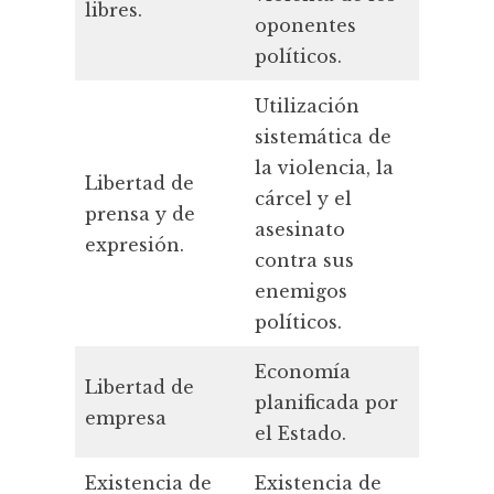
libres.
oponentes
oponen
políticos.
polític
Utilización
Utiliza
sistemática de
sistemá
la violencia, la
la viole
Libertad de
cárcel y el
cárcel y
prensa y de
asesinato
asesina
expresión.
contra sus
contra 
enemigos
enemig
políticos.
político
Economía
Econom
Libertad de
planificada por
planifi
empresa
el Estado.
el Estad
Existencia de
Existencia de
Ausenc