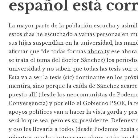
español está co
La mayor parte de la población escucha y asimila 
estos días he escuchado a varias personas en mi
sus hijas suspendían en la universidad, las man
afirmar que “de todas formas
ahora
(y ese ahora
se trata el tema del doctor Sánchez) los periodi
universidad y no saben que
todas las tesis son 
Esta va a ser la tesis (sic) dominante en los pr
mentira, sino porque la caída de Sánchez acarrea
puesto allí (desde los neocomunistas de Podemos
Convergencia) y por ello el Gobierno PSOE, la te
apoyos políticos van a hacer la vista gorda y pa
será lo que sea, pero es
su
presidente. Defenestr
y eso les llevaría a todos (desde Podemos hasta 
mientras que lo cierto es que ahora están en el 